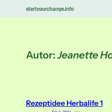
Direkt
startyourchange.info
zum
Inhalt
wechseln
Autor:
Jeanette 
Rezeptidee Herbalife 1
—
Feb 3, 2024
von